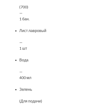
(700)
—
1 бан.
Лист лавровый
—
1 шт
Вода
—
400 мл
Зелень
(Для подачи)
—