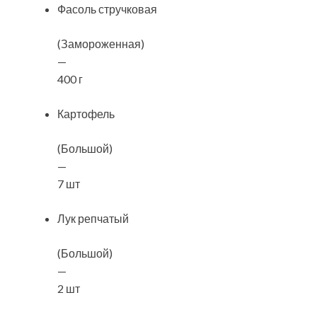
Фасоль стручковая
(Замороженная)
—
400 г
Картофель
(Большой)
—
7 шт
Лук репчатый
(Большой)
—
2 шт