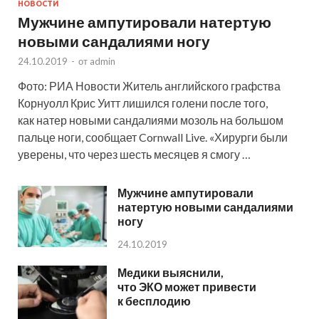
НОВОСТИ
Мужчине ампутировали натертую
новыми сандалиями ногу
24.10.2019
-
от
admin
Фото: РИА Новости Житель английского графства
Корнуолл Крис Уитт лишился голени после того,
как натер новыми сандалиями мозоль на большом
пальце ноги, сообщает Cornwall Live. «Хирурги были
уверены, что через шесть месяцев я смогу …
Мужчине ампутировали
натертую новыми сандалиями
ногу
24.10.2019
Медики выяснили,
что ЭКО может привести
к бесплодию