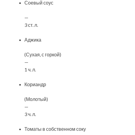
Соевый соус
—
3 ст. л.
Аджика
(Сухая, с горкой)
—
1 ч. л.
Кориандр
(Молотый)
—
3 ч. л.
Томаты в собственном соку