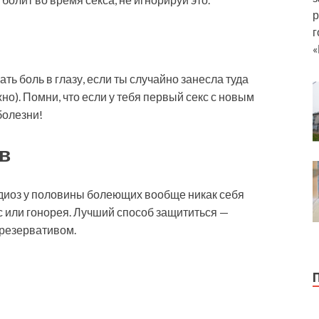
р
г
«
ть боль в глазу, если ты случайно занесла туда
но). Помни, что если у тебя первый секс с новым
болезни!
в
диоз у половины болеющих вообще никак себя
ес или гонорея. Лучший способ защититься —
презервативом.