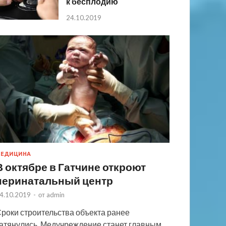
к бесплодию
24.10.2019
ЕДИЦИНА
В октябре в Гатчине откроют
перинатальный центр
4.10.2019
-
от
admin
роки строительства объекта ранее
атянулись. Медучреждение станет главным