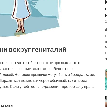
2
Ф
г
п
м
ки вокруг гениталий
C
ч
ются нередко, и обычно это не признак чего-то
зываются вросшие волоски, особенно если
й кожей. Но такие
прыщики могут быть и бородавками,
аразиться можно как через обычный, так и через
ушек. Если у тебя есть подозрения, проверься у врача
ании