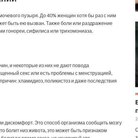
мочевого пузыря. До 40% женщин хотя бы раз с ним
ожет быть ею вызван. Также боли или раздражение
ми гонореи, сифилиса или трихомониаза.
ин, и некоторые из них не дают повода
ищенный секс или есть проблемы с менструацией,
причин: хламидиоз, поликистоз и даже последствия
М
2
и дискомфорт. Это способ организма сообщить мозгу
С
асто болит низ живота, это может быть признаком
з
болит во время секса, не игнорируй это.