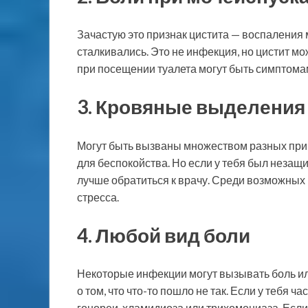
Зачастую это признак цистита — воспаления 
сталкивались. Это не инфекция, но цистит м
при посещении туалета могут быть симптома
3. Кровяные выделения
Могут быть вызваны множеством разных прич
для беспокойства. Но если у тебя был незащ
лучше обратиться к врачу. Среди возможных 
стресса.
4. Любой вид боли
Некоторые инфекции могут вызывать боль ил
о том, что что-то пошло не так. Если у тебя ч
гонореи, хламидиоза или трихомониаза. Если 