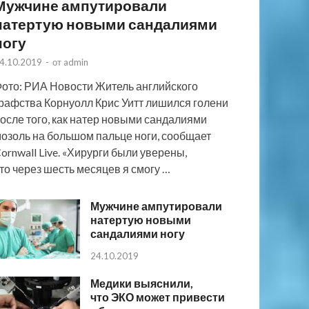
Мужчине ампутировали
натертую новыми сандалиями
ногу
4.10.2019
-
от
admin
ото: РИА Новости Житель английского
рафства Корнуолл Крис Уитт лишился голени
осле того, как натер новыми сандалиями
озоль на большом пальце ноги, сообщает
ornwall Live. «Хирурги были уверены,
то через шесть месяцев я смогу …
Мужчине ампутировали
натертую новыми
сандалиями ногу
24.10.2019
Медики выяснили,
что ЭКО может привести