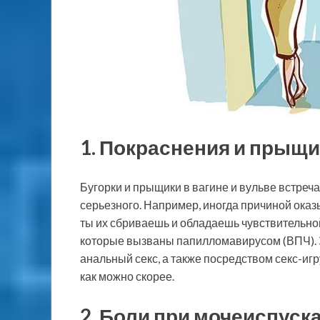
1. Покраснения и прыщи
Бугорки и прыщики в вагине и вульве встреча
серьезного. Например, иногда причиной ока
ты их сбриваешь и обладаешь чувствительно
которые вызваны папилломавирусом (ВПЧ). З
анальный секс, а также посредством секс-игр
как можно скорее.
2. Боли при мочеиспуск