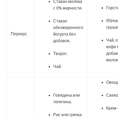
Стакан молока
Горсть
с 0% жирности.
Яблок
Стакан
груши
обезжиренного
Перекус
йогурта без
Чай, 
добавок.
кофе 
добав
Творог.
молок
Чай.
Овощн
Говядина или
Свеко
телятина.
Крем-
Рис или гречка