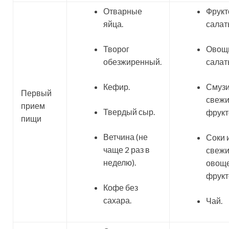
Отварные
Фрук
яйца.
салат
Творог
Овощ
обезжиренный.
салат
Кефир.
Смузи
Первый
свежи
прием
Твердый сыр.
фрукт
пищи
Ветчина (не
Соки 
чаще 2 раз в
свежи
неделю).
овоще
фрукт
Кофе без
сахара.
Чай.