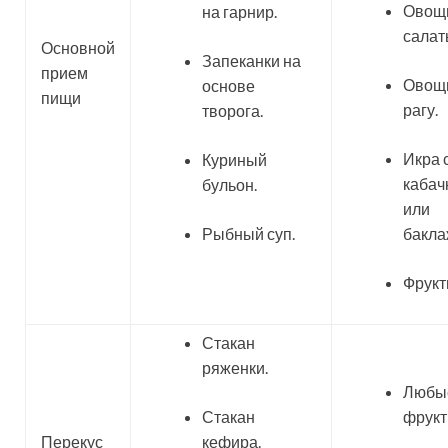
Овощ
на гарнир.
салат
Основной
Запеканки на
прием
Овощ
основе
пищи
рагу.
творога.
Икра 
Куриный
кабач
бульон.
или
Рыбный суп.
бакла
Фрукт
Стакан
ряженки.
Любы
Стакан
фрукт
Перекус
кефира.