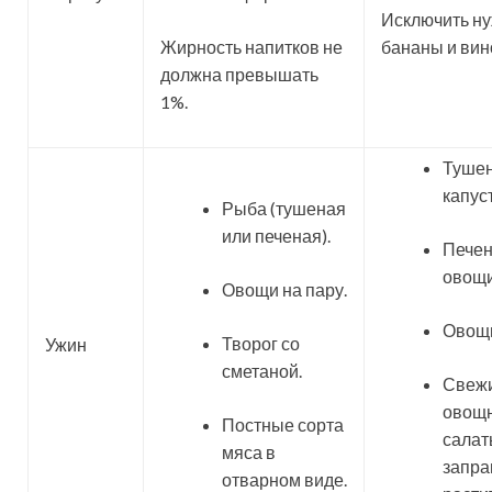
Исключить н
Жирность напитков не
бананы и вин
должна превышать
1%.
Туше
капуст
Рыба (тушеная
или печеная).
Пече
овощи
Овощи на пару.
Овощи
Творог со
Ужин
сметаной.
Свеж
овощ
Постные сорта
салат
мяса в
запра
отварном виде.