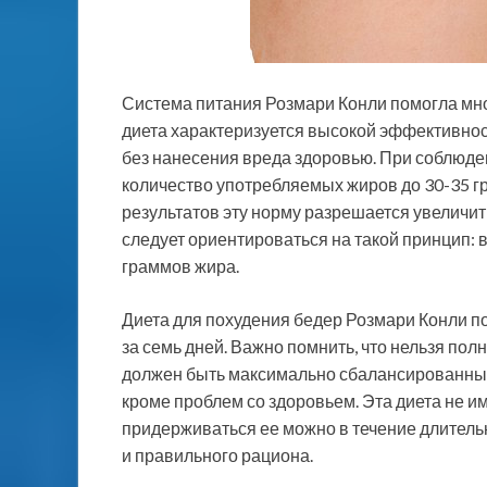
Система питания Розмари Конли помогла мно
диета характеризуется высокой эффективно
без нанесения вреда здоровью. При соблюде
количество употребляемых жиров до 30-35 гр
результатов эту норму разрешается увеличить
следует ориентироваться на такой принцип: 
граммов жира.
Диета для похудения бедер Розмари Конли по
за семь дней. Важно помнить, что нельзя по
должен быть максимально сбалансированным,
кроме проблем со здоровьем. Эта диета не и
придерживаться ее можно в течение длительн
и правильного рациона.