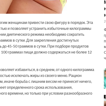
2
гим женщинам привести свою фигуру в порядок. Эта
стью и позволяет устранить избыточные килограммы
Ф
нии диетического режима необходимо сократить
г
аммов в сутки. Для закрепления достигнутых
п
 до 45-50 граммов в сутки. При подборе продуктов
м
в 100 граммах пищи должно содержаться не более 12
C
ч
зволяет избавиться, в среднем, от одного килограмма
лностью исключать жиры из своего меню. Рацион
 иначе борьба с лишним весом не принесет ничего,
меет определенного срока использования,
ого времени, но только при условии разнообразного