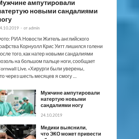
Мужчине ампутировали
натертую новыми сандалиями
ногу
4.10.2019
-
от
admin
ото: РИА Новости Житель английского
рафства Корнуолл Крис Уитт лишился голени
осле того, как натер новыми сандалиями
озоль на большом пальце ноги, сообщает
ornwall Live. «Хирурги были уверены,
то через шесть месяцев я смогу …
Мужчине ампутировали
натертую новыми
сандалиями ногу
24.10.2019
Медики выяснили,
что ЭКО может привести