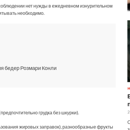
о соблюдении нет нужды в ежедневном изнурительном
читывать необходимо.
ия бедер Розмари Конли
М
предпочтительно грудка без шкурки).
2
С
ьзования жировых заправок), разнообразные фрукты
з