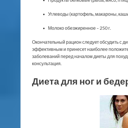
Углеводы (картофель, макароны, каши, р
Молоко обезжиренное – 250 г.
Окончательный рацион следует обсудить с ди
эффективным и принесет наиболее положите
заболеваний перед началом диеты для поху
консультация.
Диета для ног и беде