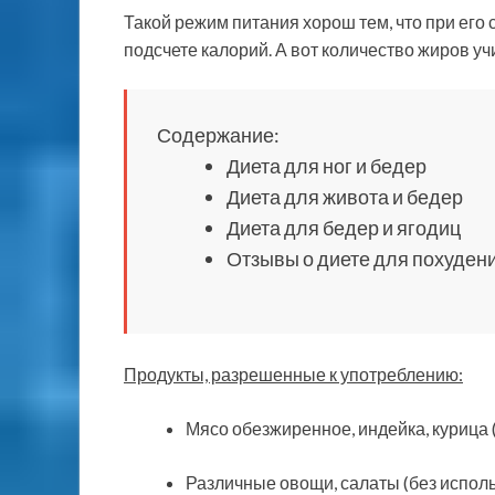
Такой режим питания хорош тем, что при ег
подсчете калорий. А вот количество жиров у
Содержание:
Диета для ног и бедер
Диета для живота и бедер
Диета для бедер и ягодиц
Отзывы о диете для похуден
Продукты, разрешенные к употреблению:
Мясо обезжиренное, индейка, курица (
Различные овощи, салаты (без испол