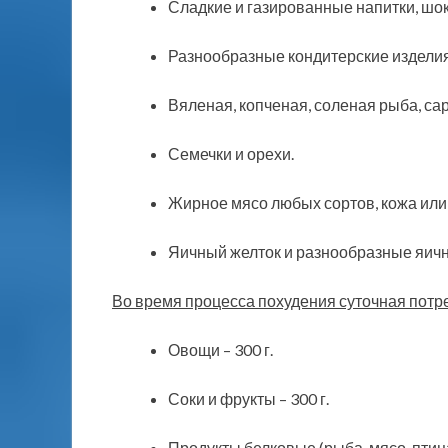
Сладкие и газированные напитки, шок
Разнообразные кондитерские изделия
Вяленая, копченая, соленая рыба, сар
Семечки и орехи.
Жирное мясо любых сортов, кожа или 
Яичный желток и разнообразные яичн
Во время процесса похудения суточная потр
Овощи – 300 г.
Соки и фрукты – 300 г.
Продукты белковые (рыба, мясо, птица,