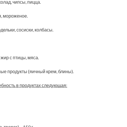
олад, чипсы, пицца.
, мороженое.
дельки, сосиски, колбасы.
жир с птицы, мяса.
ые продукты (яичный крем, блины).
ебность в продуктах следующая:
 творог) – 150 г.