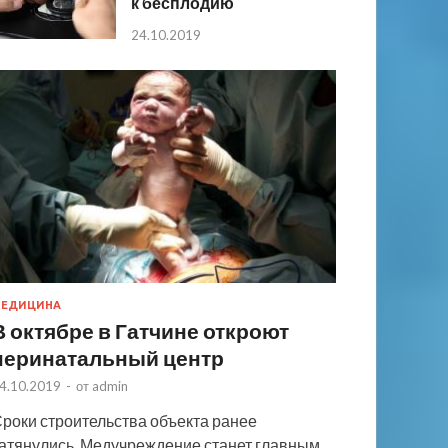
к бесплодию
24.10.2019
ЕДИЦИНА
В октябре в Гатчине откроют
перинатальный центр
4.10.2019
-
от
admin
роки строительства объекта ранее
атянулись. Медучреждение станет главным