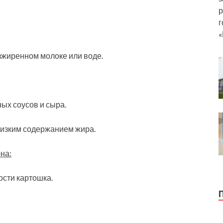
р
г
«
зжиренном молоке или воде.
ых соусов и сыра.
изким содержанием жира.
на:
сти картошка.