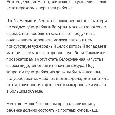
Есть еще два момента, влияющих на усиление колик
– это перекорм и перегрев ребенка.
Чтобы малыш избежал возникновения колик, матери
не следует употреблять йогурты, молоко, мороженое,
сыры. Стоит вообще отказаться от продуктов с
содержанием коровьего молока, так как в нем
присутствует чужеродный белок, который попадает в
материнское молоко и провоцирует боли. Такими же
провокаторами могут стать белокочанная капуста в
сыром виде, виноград и яблочная кожура. Под
запретом к употреблению должны быть консервы,
полуфабрикаты, майонез, шоколад, сладкие напитки с
газом, копчености, картофель и макаронные изделия
в большом объеме.
Меню кормящей женщины при наличии колик у
ребенка должно состоять из постных супов, каш,