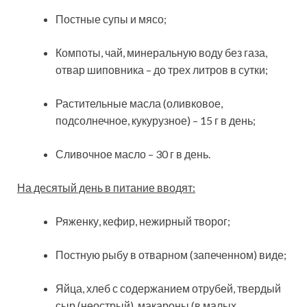
Постные супы и мясо;
Компоты, чай, минеральную воду без газа,
отвар шиповника – до трех литров в сутки;
Растительные масла (оливковое,
подсолнечное, кукурузное) – 15 г в день;
Сливочное масло – 30 г в день.
На десятый день в питание вводят:
Ряженку, кефир, нежирный творог;
Постную рыбу в отварном (запеченном) виде;
Яйца, хлеб с содержанием отрубей, твердый
сыр (неострый), макароны (в малых