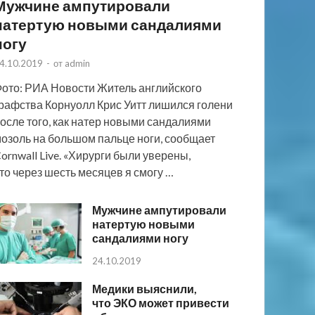
Мужчине ампутировали
натертую новыми сандалиями
ногу
4.10.2019
-
от
admin
ото: РИА Новости Житель английского
рафства Корнуолл Крис Уитт лишился голени
осле того, как натер новыми сандалиями
озоль на большом пальце ноги, сообщает
ornwall Live. «Хирурги были уверены,
то через шесть месяцев я смогу …
Мужчине ампутировали
натертую новыми
сандалиями ногу
24.10.2019
Медики выяснили,
что ЭКО может привести