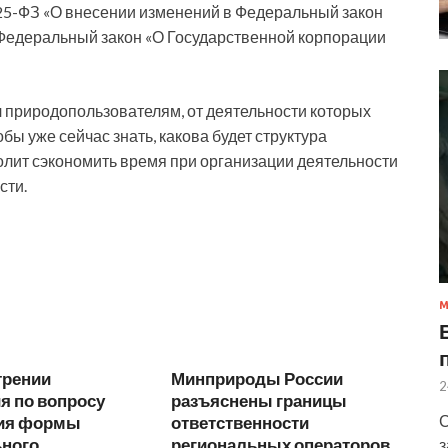
N 225-ФЗ «О внесении изменений в Федеральный закон
 Федеральный закон «О Государственной корпорации
 природопользователям, от деятельности которых
обы уже сейчас знать, какова будет структура
лит сэкономить время при организации деятельности
сти.
М
трении
Минприроды России
2
я по вопросу
разъяснены границы
С
ия формы
ответственности
ного
региональных операторов
з