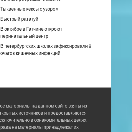
Тыквенные кексы с узором
Быстрый рататуй
В октябре в Гатчине откроют
перинатальный центр
В петербургских школах зафиксировали 8
очагов кишечных инфекций
се материалы на данном сайте взяты из
ткрытых источников и предоставляются
сключительно в ознакомительных целях.
рава на материалы принадлежат их