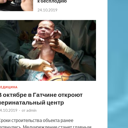
к бесплодию
24.10.2019
ЕДИЦИНА
В октябре в Гатчине откроют
перинатальный центр
4.10.2019
-
от
admin
роки строительства объекта ранее
атянулись. Медучреждение станет главным