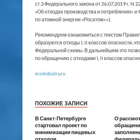
ст.3 Федерального закона от 26.07.2019 г. 
«Об отходах производства и потребления» и
по атомной энергии «Росатом»»).
Рекомендуем ознакомиться с текстом Правил
образуются отходы I, II классов опасности, чт
Федеральной схемы. В дальнейшем это позво
по обращению с отходами I, II классов опасно
ecoindustry.ru
ПОХОЖИЕ ЗАПИСИ
В Санкт-Петербурге
О рассмо
стартовал проект по
обращени
минимизации пищевых
заполнен
отходов
федераль