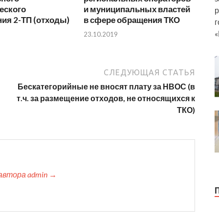
еского
и муниципальных властей
р
ия 2-ТП (отходы)
в сфере обращения ТКО
г
«
23.10.2019
СЛЕДУЮЩАЯ СТАТЬЯ
Бескатегорийные не вносят плату за НВОС (в
т.ч. за размещение отходов, не относящихся к
ТКО)
автора admin →