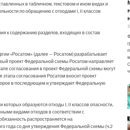
тавленных в табличном, текстовом и ином видах и
ьности по обращению с отходами I, II классов
2
ия к содержанию разделов, входящих в состав
Ф
г
п
ргии «Росатом» (далее — Росатом) разрабатывает
м
овый проект Федеральной схемы Росатом направляет
C
тапе согласования в проект Федеральной схемы могут
ч
 этапа согласования Росатом вносит проект
торое в последующем и утверждает Федеральную
 которых образуются отходы I, II классов опасности,
ными видами отходов в соответствии с
обязанность распространяется на
го года со дня утверждения Федеральной схемы (ч.2