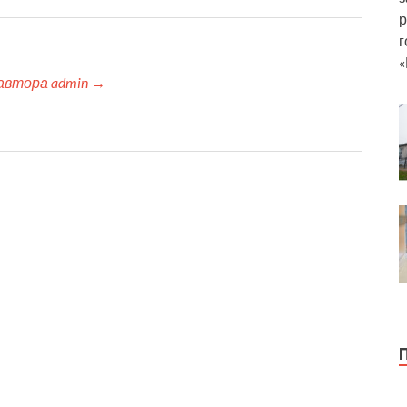
р
г
«
автора admin →