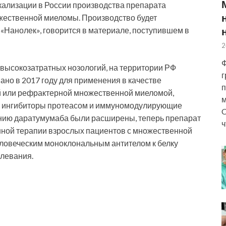
окализации в России производства препарата
жественной миеломы. Производство будет
 «Нанолек», говорится в материале, поступившем в
2
Ф
 высокозатратных нозологий, на территории РФ
г
но в 2017 году для применения в качестве
п
й или рефрактерной множественной миеломой,
м
 ингибиторы протеасом и иммуномодулирующие
C
ению даратумумаба были расширены, теперь препарат
ч
нной терапии взрослых пациентов с множественной
ловеческим моноклональным антителом к белку
олевания.