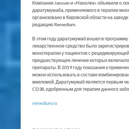
Компании Janssen и «Нанолек» объявили о л
даратумумаба, применяемого в терапии мно
организовано в Кировской области на заводе
редакцию Remedium.
В этом году даратумумаб вошел в программу
лекарственное средство было зарегистрирова
монотерапии у пациентов с рецидивирующе
предшествующее лечение которых включало
препараты. В 2019 году показания к примен
можно использовать в составе комбинирова
миеломой. Даратумумаб является первым че
CD38, одобренным для терапии данного заб
remedium.ru