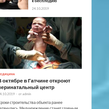
к бесплодию
24.10.2019
ЕДИЦИНА
В октябре в Гатчине откроют
перинатальный центр
4.10.2019
-
от
admin
роки строительства объекта ранее
атянулись. Медучреждение станет главным