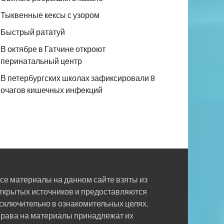
Тыквенные кексы с узором
Быстрый рататуй
В октябре в Гатчине откроют
перинатальный центр
В петербургских школах зафиксировали 8
очагов кишечных инфекций
се материалы на данном сайте взяты из
ткрытых источников и предоставляются
сключительно в ознакомительных целях.
рава на материалы принадлежат их