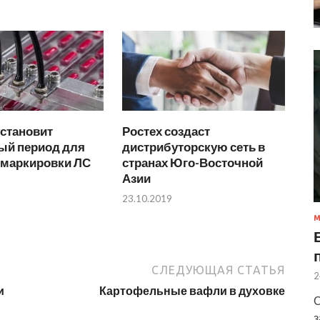
установит
Ростех создаст
ый период для
дистрибуторскую сеть в
 маркировки ЛС
странах Юго-Восточной
Азии
23.10.2019
М
СЛЕДУЮЩАЯ СТАТЬЯ
2
и
Картофельные вафли в духовке
С
з