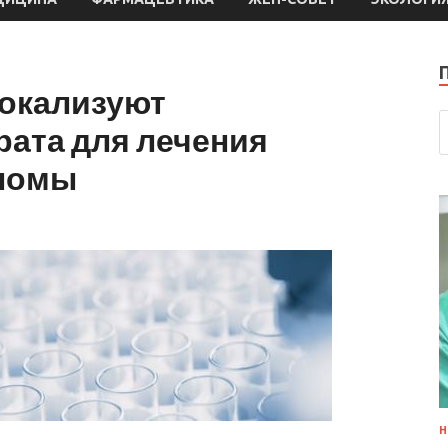
локализуют
рата для лечения
ломы
Н