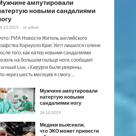
Мужчине ампутировали
натертую новыми сандалиями
ногу
4.10.2019
-
от
admin
ото: РИА Новости Житель английского
рафства Корнуолл Крис Уитт лишился голени
осле того, как натер новыми сандалиями
озоль на большом пальце ноги, сообщает
ornwall Live. «Хирурги были уверены,
то через шесть месяцев я смогу …
Мужчине ампутировали
натертую новыми
сандалиями ногу
24.10.2019
Медики выяснили,
что ЭКО может привести