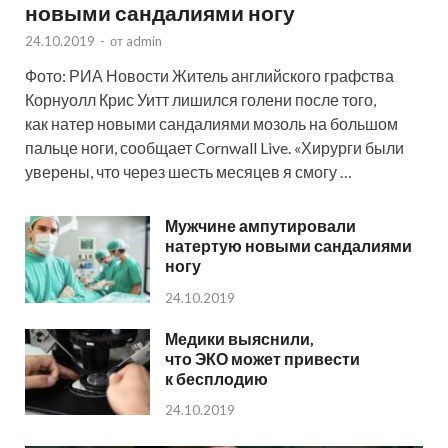
новыми сандалиями ногу
24.10.2019
-
от
admin
Фото: РИА Новости Житель английского графства
Корнуолл Крис Уитт лишился голени после того,
как натер новыми сандалиями мозоль на большом
пальце ноги, сообщает Cornwall Live. «Хирурги были
уверены, что через шесть месяцев я смогу …
Мужчине ампутировали
натертую новыми сандалиями
ногу
24.10.2019
Медики выяснили,
что ЭКО может привести
к бесплодию
24.10.2019