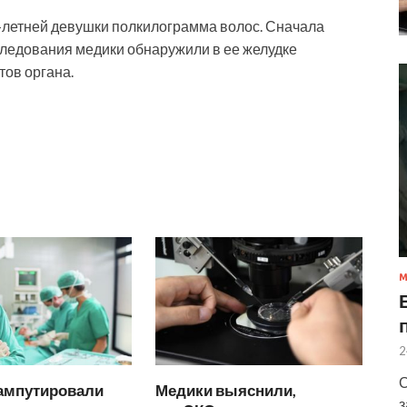
6-летней девушки полкилограмма волос. Сначала
следования медики обнаружили в ее желудке
тов органа.
М
2
С
ампутировали
Медики выяснили,
з