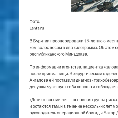
Фото:
Lenta.ru
В Бурятии прооперировали 19-летнюю местну
ком волос весом в два килограмма. Об этом 
республиканского Минздрава.
По информации агентства, пациентка жалов
после приема пищи. В хирургическом отдел
Ангапова ей поставили диагноз «трихобезоар
девушка чувствует себя хорошо и соблюдает 
«Дети от восьми лет — основная группа риск
и остаются там, и в течение нескольких лет 
руководитель операционной бригады Батор 