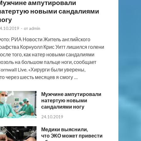
Мужчине ампутировали
натертую новыми сандалиями
ногу
4.10.2019
-
от
admin
ото: РИА Новости Житель английского
рафства Корнуолл Крис Уитт лишился голени
осле того, как натер новыми сандалиями
озоль на большом пальце ноги, сообщает
ornwall Live. «Хирурги были уверены,
то через шесть месяцев я смогу …
Мужчине ампутировали
натертую новыми
сандалиями ногу
24.10.2019
Медики выяснили,
что ЭКО может привести