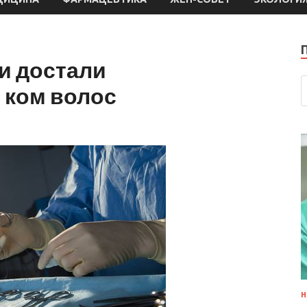
и достали
 ком волос
Н