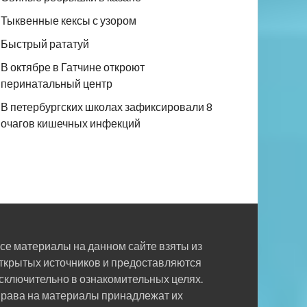
Тыквенные кексы с узором
Быстрый рататуй
В октябре в Гатчине откроют
перинатальный центр
В петербургских школах зафиксировали 8
очагов кишечных инфекций
се материалы на данном сайте взяты из
ткрытых источников и предоставляются
сключительно в ознакомительных целях.
рава на материалы принадлежат их