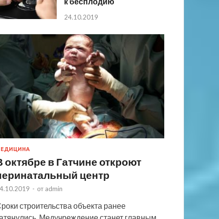
к бесплодию
24.10.2019
ЕДИЦИНА
В октябре в Гатчине откроют
перинатальный центр
4.10.2019
-
от
admin
роки строительства объекта ранее
атянулись. Медучреждение станет главным