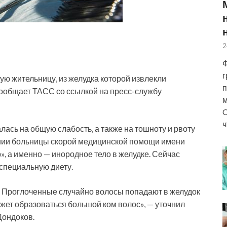
2
Ф
г
ю жительницу, из желудка которой извлекли
п
сообщает ТАСС со ссылкой на пресс-службу
м
C
ч
алась на общую
слабость, а также на тошноту и рвоту
ении больницы скорой медицинской помощи имени
», а именно — инородное тело в желудке. Сейчас
специальную диету.
а. Проглоченные случайно волосы попадают в желудок
может образоваться большой ком волос», — уточнил
Дондоков.