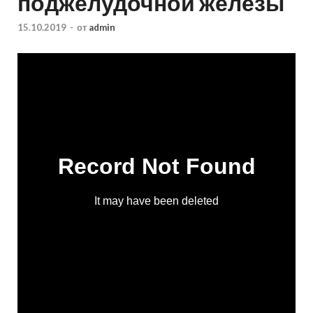
поджелудочной железы
15.10.2019
-
от
admin