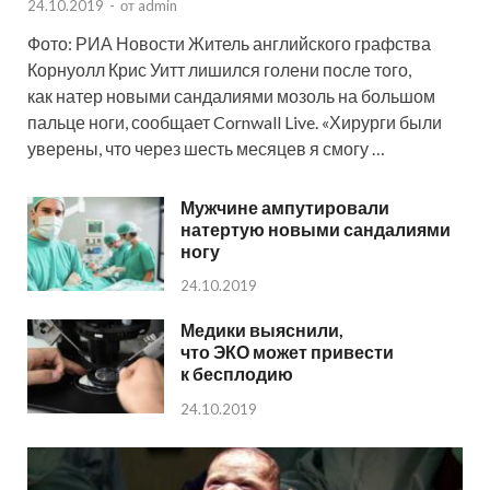
24.10.2019
-
от
admin
Фото: РИА Новости Житель английского графства
Корнуолл Крис Уитт лишился голени после того,
как натер новыми сандалиями мозоль на большом
пальце ноги, сообщает Cornwall Live. «Хирурги были
уверены, что через шесть месяцев я смогу …
Мужчине ампутировали
натертую новыми сандалиями
ногу
24.10.2019
Медики выяснили,
что ЭКО может привести
к бесплодию
24.10.2019