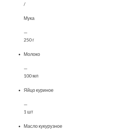
/
Мука
—
250 г
Молоко
—
100 мл
Яйцо куриное
—
1 шт
Масло кукурузное