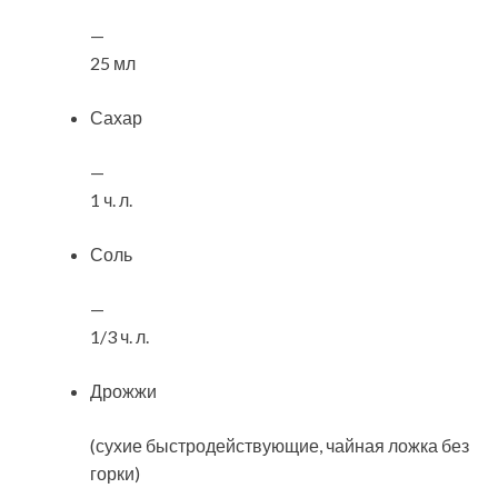
—
25 мл
Сахар
—
1 ч. л.
Соль
—
1/3 ч. л.
Дрожжи
(сухие быстродействующие, чайная ложка без
горки)