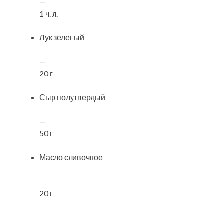
—
1 ч. л.
Лук зеленый
—
20 г
Сыр полутвердый
—
50 г
Масло сливочное
—
20 г