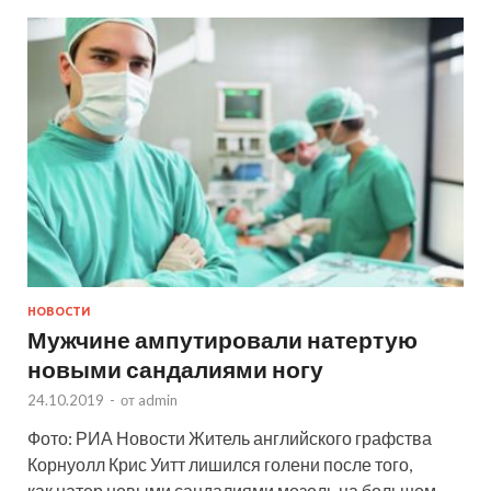
НОВОСТИ
Мужчине ампутировали натертую
новыми сандалиями ногу
24.10.2019
-
от
admin
Фото: РИА Новости Житель английского графства
Корнуолл Крис Уитт лишился голени после того,
как натер новыми сандалиями мозоль на большом