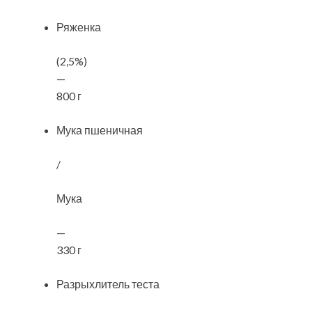
Ряженка
(2,5%)
—
800 г
Мука пшеничная
/
Мука
—
330 г
Разрыхлитель теста