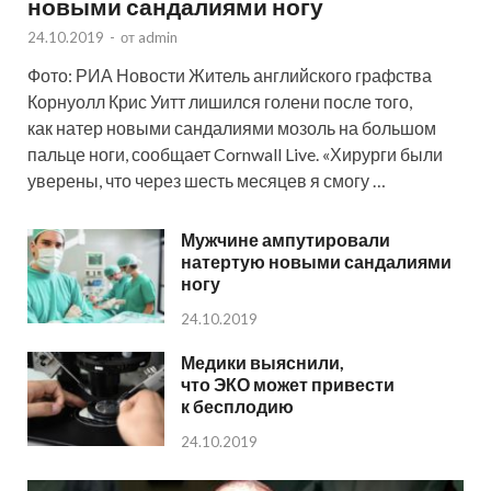
новыми сандалиями ногу
24.10.2019
-
от
admin
Фото: РИА Новости Житель английского графства
Корнуолл Крис Уитт лишился голени после того,
как натер новыми сандалиями мозоль на большом
пальце ноги, сообщает Cornwall Live. «Хирурги были
уверены, что через шесть месяцев я смогу …
Мужчине ампутировали
натертую новыми сандалиями
ногу
24.10.2019
Медики выяснили,
что ЭКО может привести
к бесплодию
24.10.2019