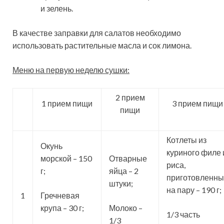
и зелень.
В качестве заправки для салатов необходимо
использовать растительные масла и сок лимона.
Меню на первую неделю сушки:
2 прием
1 прием пищи
3 прием пищи
пищи
Котлеты из
Окунь
куриного филе 
морской – 150
Отварные
риса,
г;
яйца – 2
приготовленн
штуки;
на пару – 190 г;
1
Гречневая
крупа – 30 г;
Молоко –
1/3 часть
1/3