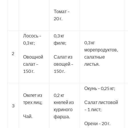
Томат –
20 г.
Лосось –
0,3 кг
0,3 кг
0,3 кг;
филе;
морепродуктов,
2
Овощной
Салат из
салатные
салат –
овощей –
листья.
150 г.
150 г.
Окунь – 0,25 кг;
Омлет из
0,2 кг
трех яиц;
кнелей из
Салат листовой
3
куриного
– 1 лист;
Чай.
фарша.
Орехи – 20 г.