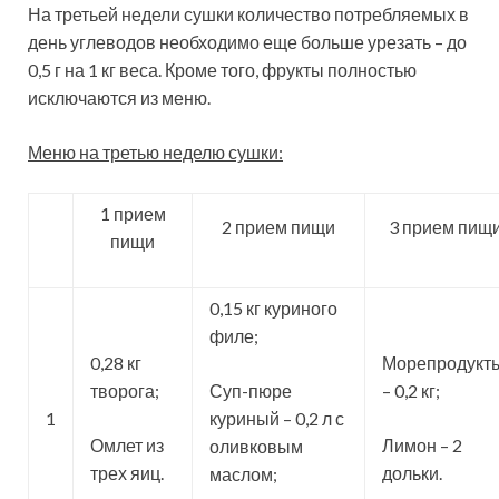
На третьей недели сушки количество потребляемых в
день углеводов необходимо еще больше урезать – до
0,5 г на 1 кг веса. Кроме того, фрукты полностью
исключаются из меню.
Меню на третью неделю сушки:
1 прием
2 прием пищи
3 прием пищ
пищи
0,15 кг куриного
филе;
0,28 кг
Морепродукт
творога;
Суп-пюре
– 0,2 кг;
1
куриный – 0,2 л с
Омлет из
Лимон – 2
оливковым
трех яиц.
дольки.
маслом;