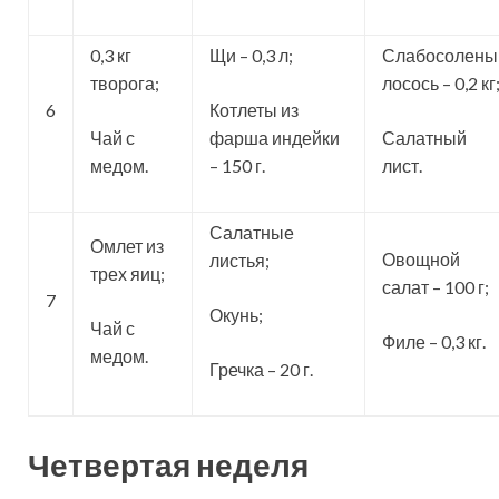
0,3 кг
Щи – 0,3 л;
Слабосолены
творога;
лосось – 0,2 кг
6
Котлеты из
Чай с
фарша индейки
Салатный
медом.
– 150 г.
лист.
Салатные
Омлет из
Овощной
листья;
трех яиц;
салат – 100 г;
7
Окунь;
Чай с
Филе – 0,3 кг.
медом.
Гречка – 20 г.
Четвертая неделя