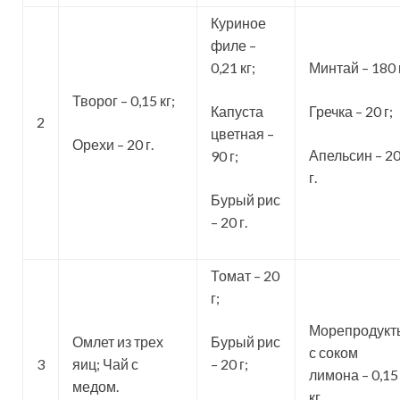
Куриное
филе –
0,21 кг;
Минтай – 180 
Творог – 0,15 кг;
Капуста
Гречка – 20 г;
2
цветная –
Орехи – 20 г.
Апельсин – 2
90 г;
г.
Бурый рис
– 20 г.
Томат – 20
г;
Морепродукт
Омлет из трех
Бурый рис
с соком
3
яиц; Чай с
– 20 г;
лимона – 0,15
медом.
кг.