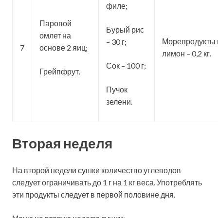
филе;
Паровой
Бурый рис
омлет на
Морепродукты 
– 30 г;
7
основе 2 яиц;
лимон – 0,2 кг.
Сок – 100 г;
Грейпфрут.
Пучок
зелени.
Вторая неделя
На второй недели сушки количество углеводов
следует ограничивать до 1 г на 1 кг веса. Употреблять
эти продукты следует в первой половине дня.