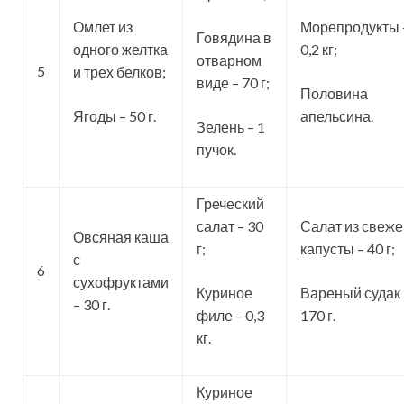
Омлет из
Морепродукты 
Говядина в
одного желтка
0,2 кг;
отварном
5
и трех белков;
виде – 70 г;
Половина
Ягоды – 50 г.
апельсина.
Зелень – 1
пучок.
Греческий
салат – 30
Салат из свеже
Овсяная каша
г;
капусты – 40 г;
с
6
сухофруктами
Куриное
Вареный судак 
– 30 г.
филе – 0,3
170 г.
кг.
Куриное