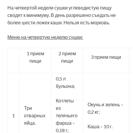
На четвертой недели сушки углеводистую пищу
сводят к минимуму. В день разрешено съедать не
более шести ложек каши. Нельзя есть морковь.
Меню на четвертую неделю сушки:
1 прием
2 прием
3 прием пищи
пищи
пищи
0,5 л
бульона;
Котлеты
Окунь и зелень –
Три
из
0,2 кг;
1
отварных
телячьего
яйца.
фарша –
Каша – 10 г.
0,18 г;