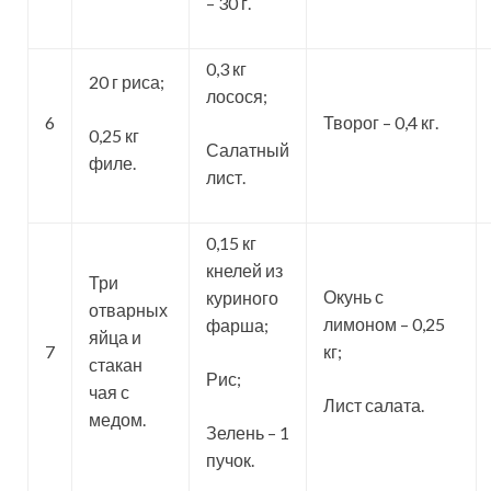
– 30 г.
0,3 кг
20 г риса;
лосося;
6
Творог – 0,4 кг.
0,25 кг
Салатный
филе.
лист.
0,15 кг
кнелей из
Три
Окунь с
куриного
отварных
лимоном – 0,25
фарша;
яйца и
7
кг;
стакан
Рис;
чая с
Лист салата.
медом.
Зелень – 1
пучок.