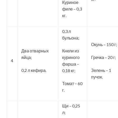
Куриное
филе – 0,3
кг.
0,3 л
бульона;
Окунь – 150 г;
Два отварных
Кнели из
яйца;
куриного
Гречка – 20 г;
4
фарша –
0,2 л кефира.
Зелень – 1
0,18 кг;
пучок.
Томат – 60
г.
Щи – 0,25
л;