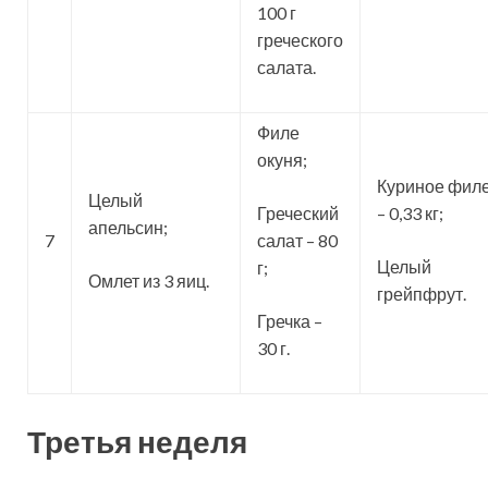
100 г
греческого
салата.
Филе
окуня;
Куриное фил
Целый
Греческий
– 0,33 кг;
апельсин;
7
салат – 80
Целый
г;
Омлет из 3 яиц.
грейпфрут.
Гречка –
30 г.
Третья неделя