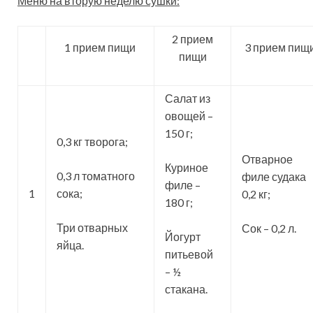
Меню на вторую неделю сушки:
2 прием
1 прием пищи
3 прием пищ
пищи
Салат из
овощей –
150 г;
0,3 кг творога;
Отварное
Куриное
0,3 л томатного
филе судака
филе –
1
сока;
0,2 кг;
180 г;
Три отварных
Сок – 0,2 л.
Йогурт
яйца.
питьевой
– ½
стакана.