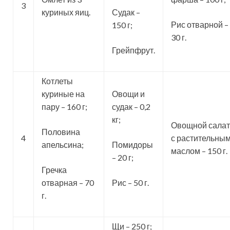
3
куриных яиц.
Судак –
Рис отварной –
150 г;
30 г.
Грейпфрут.
Котлеты
куриные на
Овощи и
пару – 160 г;
судак – 0,2
кг;
Овощной салат
Половина
4
с растительны
апельсина;
Помидоры
маслом – 150 г.
– 20 г;
Гречка
отварная – 70
Рис – 50 г.
г.
Щи – 250 г;