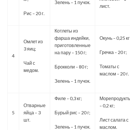
Зелень – 1 пучок.
лист.
Рис – 20 г.
Котлеты из
фарша индейки,
Окунь – 0,25 кг
Омлет из
приготовленные
3 яиц;
Гречка – 20 г;
на пару – 150 г;
4
Чай с
Томаты с
Брокколи – 80 г;
медом.
маслом – 20 г.
Зелень – 1 пучок.
Филе – 0,3 кг;
Морепродукт
Отварные
– 0,2 кг;
5
яйца – 3
Бурый рис – 20 г;
шт.
Лист салата с
Зелень – 1 пучок.
маслом.