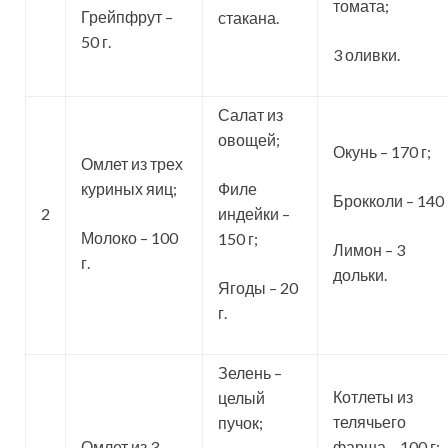
томата;
Грейпфрут –
стакана.
50 г.
3 оливки.
Салат из
овощей;
Окунь – 170 г;
Омлет из трех
куриных яиц;
Филе
Брокколи – 140 
2
индейки –
Молоко – 100
150 г;
Лимон – 3
г.
дольки.
Ягоды – 20
г.
Зелень –
Котлеты из
целый
телячьего
пучок;
Омлет из 3
фарша – 100 г;