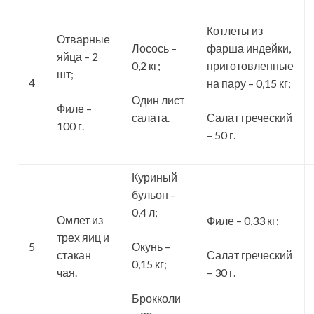
Котлеты из
Отварные
Лосось –
фарша индейки,
яйца – 2
0,2 кг;
приготовленные
шт;
4
на пару – 0,15 кг;
Один лист
Филе –
салата.
Салат греческий
100 г.
– 50 г.
Куриный
бульон –
0,4 л;
Омлет из
Филе – 0,33 кг;
трех яиц и
5
Окунь –
стакан
Салат греческий
0,15 кг;
чая.
– 30 г.
Брокколи