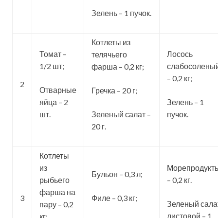
Зелень – 1 пучок.
Котлеты из
Томат –
Лосось
телячьего
1/2 шт;
слабосолены
фарша – 0,2 кг;
– 0,2 кг;
2
Отварные
Гречка – 20 г;
яйца – 2
Зелень – 1
шт.
Зеленый салат –
пучок.
20 г.
Котлеты
из
Морепродукт
Бульон – 0,3 л;
рыбьего
– 0,2 кг.
фарша на
3
Филе – 0,3 кг;
Зеленый сала
пару – 0,2
листовой – 1
кг;