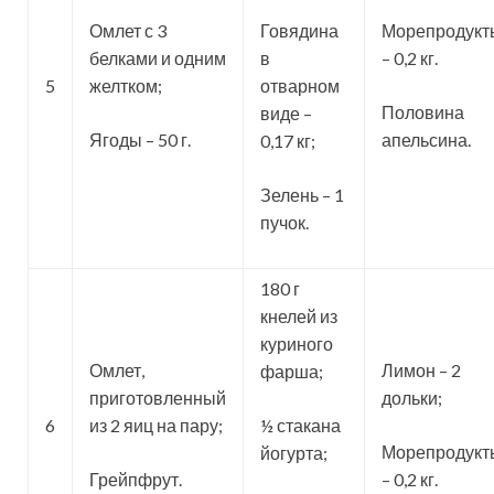
Омлет с 3
Говядина
Морепродукт
белками и одним
в
– 0,2 кг.
5
желтком;
отварном
Половина
виде –
Ягоды – 50 г.
апельсина.
0,17 кг;
Зелень – 1
пучок.
180 г
кнелей из
куриного
Омлет,
Лимон – 2
фарша;
приготовленный
дольки;
6
из 2 яиц на пару;
½ стакана
Морепродукт
йогурта;
Грейпфрут.
– 0,2 кг.