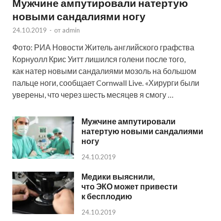
Мужчине ампутировали натертую
новыми сандалиями ногу
24.10.2019
-
от
admin
Фото: РИА Новости Житель английского графства
Корнуолл Крис Уитт лишился голени после того,
как натер новыми сандалиями мозоль на большом
пальце ноги, сообщает Cornwall Live. «Хирурги были
уверены, что через шесть месяцев я смогу …
Мужчине ампутировали
натертую новыми сандалиями
ногу
24.10.2019
Медики выяснили,
что ЭКО может привести
к бесплодию
24.10.2019