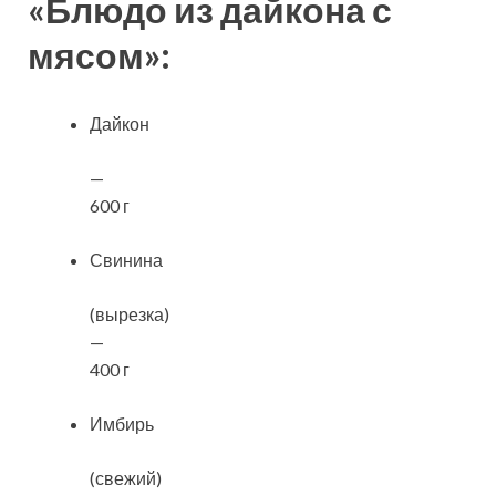
«Блюдо из дайкона с
мясом»:
Дайкон
—
600 г
Свинина
(вырезка)
—
400 г
Имбирь
(свежий)