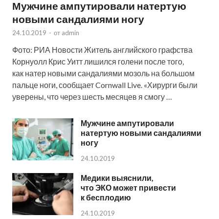
Мужчине ампутировали натертую
новыми сандалиями ногу
24.10.2019
-
от
admin
Фото: РИА Новости Житель английского графства
Корнуолл Крис Уитт лишился голени после того,
как натер новыми сандалиями мозоль на большом
пальце ноги, сообщает Cornwall Live. «Хирурги были
уверены, что через шесть месяцев я смогу …
Мужчине ампутировали
натертую новыми сандалиями
ногу
24.10.2019
Медики выяснили,
что ЭКО может привести
к бесплодию
24.10.2019