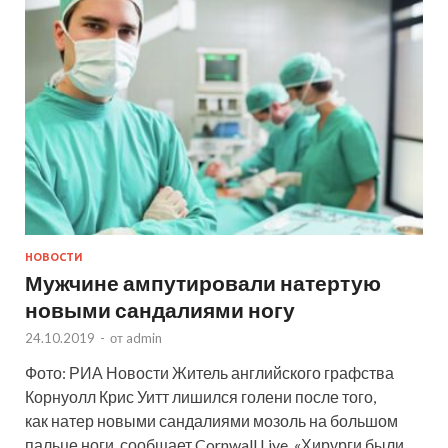
НОВОСТИ
Мужчине ампутировали натертую
новыми сандалиями ногу
24.10.2019
-
от
admin
Фото: РИА Новости Житель английского графства
Корнуолл Крис Уитт лишился голени после того,
как натер новыми сандалиями мозоль на большом
пальце ноги, сообщает Cornwall Live. «Хирурги были