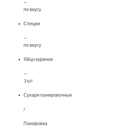
—
по вкусу
Специи
—
по вкусу
Яйцо куриное
—
3 шт
Сухари панировочные
/
Панировка