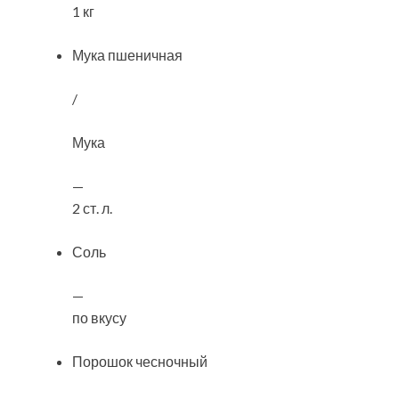
1 кг
Мука пшеничная
/
Мука
—
2 ст. л.
Соль
—
по вкусу
Порошок чесночный